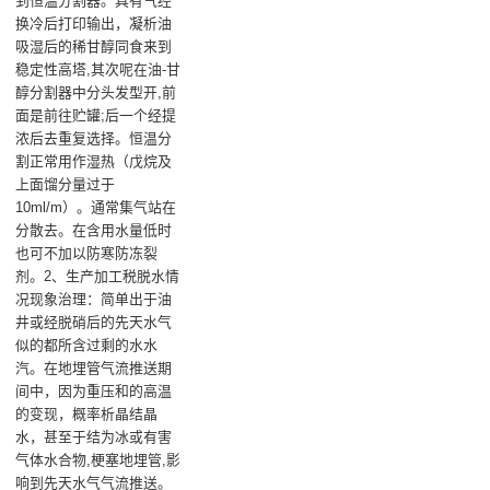
到恒温分割器。具有气经
换冷后打印输出，凝析油
吸湿后的稀甘醇同食来到
稳定性高塔,其次呢在油-甘
醇分割器中分头发型开,前
面是前往贮罐;后一个经提
浓后去重复选择。恒温分
割正常用作湿热（戊烷及
上面馏分量过于
10ml/m）。通常集气站在
分散去。在含用水量低时
也可不加以防寒防冻裂
剂。2、生产加工税脱水情
况现象治理：简单出于油
井或经脱硝后的先天水气
似的都所含过剩的水水
汽。在地埋管气流推送期
间中，因为重压和的高温
的变现，概率析晶结晶
水，甚至于结为冰或有害
气体水合物,梗塞地埋管,影
响到先天水气气流推送。