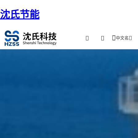
沈氏节能
中文名
首页
/ 海工船运-FSRU、FLNG、FPSO、煤层气网站