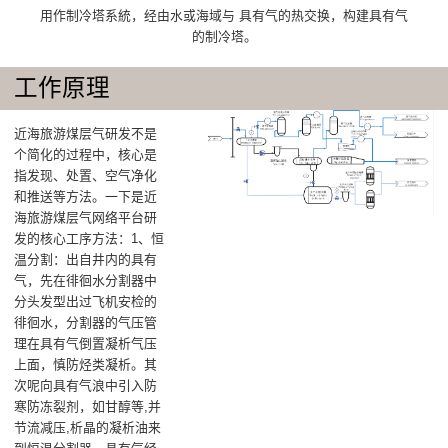
用作制冷塔系統，经由水或海域与 具有气的热交换，构建具有气
的制冷塔。
工作原理
近海旅游煤层气研发不是
个简化的过程中，核心是
指发现、处置、空气净化
和推送等方法。一下是近
海旅游煤层气网络平台研
发的核心工序方法：1、恒
温分割：出自井内的具有
气，先在徘徊水分割器中
分头发型出过飞机安检的
徘徊水，分割器的气压管
理在具有气倒置凝析气压
上面，慎防烃类凝析。其
次呢向具有气浪中引入防
寒防冻裂剂，如甘醇等,并
节流减压,析晶的凝析油来