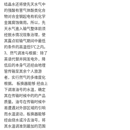
结晶水还将使先天水气中
的强酸有害气体酚类化合
物对合金钢起电有机化学
金属腐蚀做用。所以，先
天水气進入输气整体前须
经脱水情况现象治理，使
其露点较输气期间中最低
的条件的高温低5℃之内。
3、然气调准与根据：除了
英语代替并网发电外，降
低后的本身气还经由地埋
管传输至其余个人旅游
者，实行然气的多维度化
根据。 板换器能够 经由上
下调准油号的水温，确定
其在传输时候中的的产品
质量。油号在传输时候中
易遭遇对外部区域的引响
而水温波动，板换器能够
经由烧水或冷去油号，将
其水温调准到最加的范围