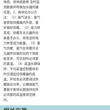
体统，该体统能够 及时监
测数据并转换加水器的摄
氏度‌。2、具体化办公方
法‌：（1）氯气进去‌：氯气
被获取供暖器内外部，备
好做好供暖。‌（2）电力转
变成‌：供暖开关元器件封
装着手办公，将发送的电
力转变成为能量。（3）氯
气供暖‌：氯气在供暖开关
元器件封装的目的下热膨
胀变多，可达到所必须要
的高温。（4）高温长期保
持‌：平均高温控制整体实
时交通监控供暖器的高
温，并结合必须要调试供
暖输出功率，以确保氯气
要能平衡地长期保持在所
必须要的高温使用范围
内。